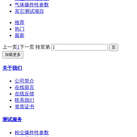
气体爆炸性参数
其它测试项目
推荐
热门
最新
上一页
1
下一页
转至第
加载更多
关于我们
公司简介
在线留言
在线反馈
联系我们
资质证书
测试服务
粉尘爆炸性参数